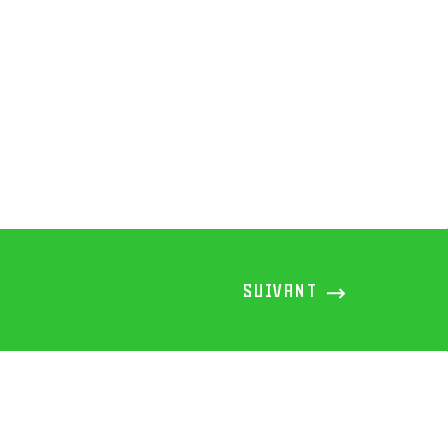
NEXT
SUIVANT
PORTFOLIO