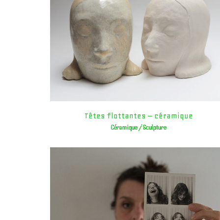
Têtes flottantes – céramique
Céramique / Sculpture